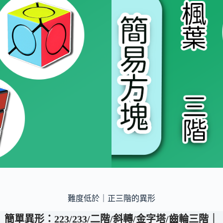
難度低於｜正三階的異形
簡單異形：223/233/二階/斜轉/金字塔/齒輪三階｜