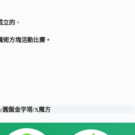
成立的
。
魔術方塊活動比賽。
/圓盤金字塔/X魔方