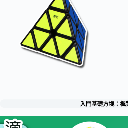
入門基礎方塊：楓葉/方