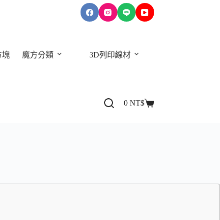
方塊
魔方分類
3D列印線材
關於我們
0
NT$
購
物
車