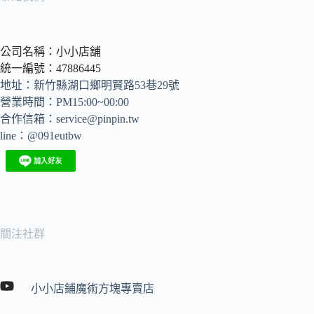
公司名稱：小小店舖
統一編號：47886445
地址：新竹縣湖口鄉明賢路53巷29號
營業時間：PM15:00~00:00
合作信箱：
service@pinpin.tw
line：@091eutbw
關注社群
小小店鋪魔術方塊專賣店