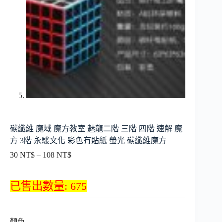
碳纖維 魔域 魔方教室 魅龍二階 三階 四階 速解 魔
方 3階 永駿文化 彩色有貼紙 螢光 碳纖維魔方
30
NT$
–
108
NT$
價
格
範
已售出數量: 675
圍：
30 NT$
到
顏色