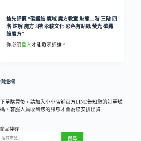
數
量
搶先評價 “碳纖維 魔域 魔方教室 魅龍二階 三階 四
階 速解 魔方 3階 永駿文化 彩色有貼紙 螢光 碳纖
維魔方”
你必須
登入
才能發表評論。
側邊欄
下單購買後，請
加入小小店舖官方LINE
告知您的訂單號
碼，客服人員收到您的訊息才會為您安排出貨
商品搜尋
搜尋