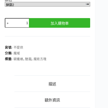
108 NT$
碳
加入購物車
纖
維
魔
域
魔
貨號:
不提供
方
分類:
魔域
教
標籤:
碳纖維
,
魅龍
,
魔術方塊
室
魅
龍
二
階
描述
三
階
四
額外資訊
階
速