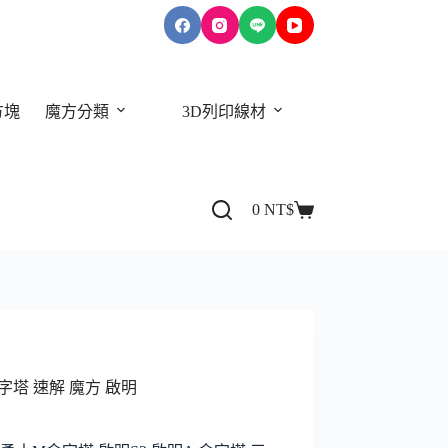
方塊
魔方分類
3D列印線材
關於我們
0
NT$
購
物
車
字塔 速解 魔方 啟明