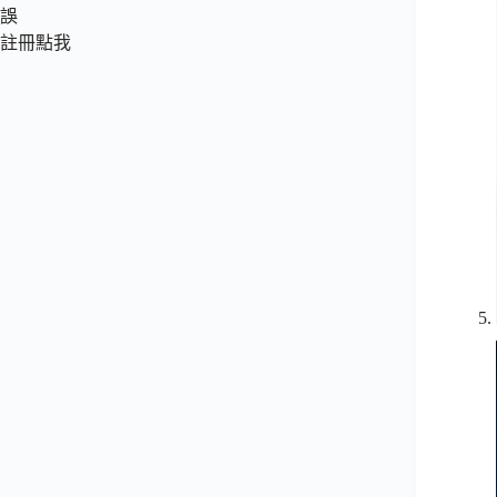
誤
註冊點我