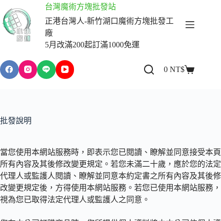
跳
台灣魔術方塊批發站
至
正港台灣人-新竹湖口魔術方塊批發工
主
廠
要
5月改滿200起訂滿1000免運
內
容
0
NT$
購
物
車
批發說明
當您使用本網站服務時，即表示您已閱讀、瞭解並同意接受本頁
所有內容及其後修改變更規定。若您未滿二十歲，應於您的法定
代理人或監護人閱讀、瞭解並同意本約定書之所有內容及其後修
改變更規定後，方得使用本網站服務。若您已使用本網站服務，
視為您已取得法定代理人或監護人之同意。