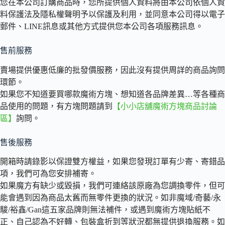
您在本公司訂購商品時，您所提供個⼈資料將由本公司依個⼈資
料保護法及隱私權聲明予以保護及利⽤，並同意本公司得以電⼦
郵件、LINE訊息或其他⽅式提供您本公司各項服務訊息。
售前服務
賣場提供優惠低廉的批發價服務，因此沒有提供周詳的商品詢問
環節。
如果您不知道要買哪款魔術方塊、想知道各品牌差異…等各種商
品使用的問題，有方塊問題請到
【小小店舖魔術方塊商品討論
區】
詢問。
售後服務
開箱時請錄影以保證雙方權益，如果您發現訂單有少寄、寄錯品
項，我們可為您安排補寄。
如果魔方有缺少或毀損，我們可連絡該原廠為您調換零件，但可
能會遇到因為商品太舊而無零件更換的狀況。如非魔域/奇藝/永
駿/裕鑫/Gan這五家品牌則無法補件，或遇到魔術方塊貼紙不
正、自己認為不好轉、包裝盒折到等狀況都無提供退換服務。如