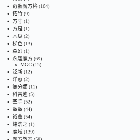
品
個
產
164
奇藝魔方格
164
產
品
個
9
拓竹
9
品
個
產
1
方寸
1
產
個
品
1
方是
1
品
產
個
2
木瓜
2
品
產
個
13
梯色
13
品
產
個
1
森幻
1
品
個
產
69
永駿魔方
69
產
品
個
15
MGC
15
12
品
個
產
泛新
12
個
2
產
品
洋蔥
2
個
產
11
品
無分類
11
產
品
個
5
科雷迪
5
品
個
產
52
聖手
52
個
產
品
44
藍藍
44
產
個
品
54
裕鑫
54
品
產
個
1
銘浩之
1
品
產
個
139
魔域
139
品
產
個
58
魔方教室
58