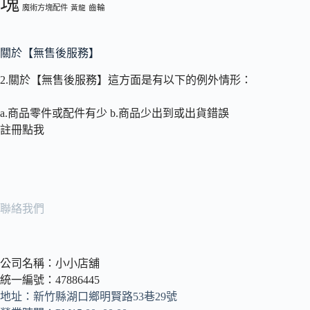
塊
魔術方塊配件
齒輪
黃龍
關於【無售後服務】
2.關於【無售後服務】這方面是有以下的例外情形：
a.商品零件或配件有少 b.商品少出到或出貨錯誤
註冊點我
聯絡我們
公司名稱：小小店舖
統一編號：47886445
地址：新竹縣湖口鄉明賢路53巷29號