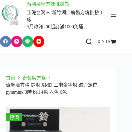
跳
台灣魔術方塊批發站
至
正港台灣人-新竹湖口魔術方塊批發工
主
廠
要
5月改滿200起訂滿1000免運
內
容
0
NT$
購
物
車
首頁
奇藝魔方格
奇藝魔方格 鈴塔 XMD 三階金字塔 磁力定位
pyraminx 3階 bell 4色 六色 6色
特價