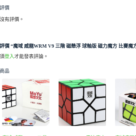
評價
沒有評價。
評價 “魔域 威龍WRM V9 三階 磁懸浮 球軸版 磁力魔方 比賽魔方
須
登入
才能發表評論。
商品