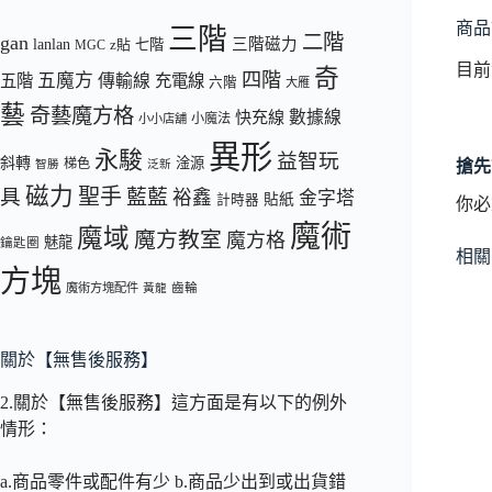
商品
三階
二階
gan
三階磁力
lanlan
七階
MGC
z貼
目前
奇
四階
五魔方
五階
傳輸線
充電線
六階
大雁
藝
奇藝魔方格
數據線
快充線
小魔法
小小店舖
異形
永駿
益智玩
斜轉
淦源
梯色
搶先
智勝
泛新
磁力
聖手
具
藍藍
裕鑫
金字塔
貼紙
計時器
你必
魔術
魔域
魔方教室
魔方格
魅龍
鑰匙圈
相關
方塊
魔術方塊配件
齒輪
黃龍
關於【無售後服務】
2.關於【無售後服務】這方面是有以下的例外
情形：
a.商品零件或配件有少 b.商品少出到或出貨錯