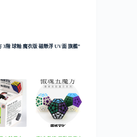
 3階 球軸 魔衣版 磁懸浮 UV面 旗艦”