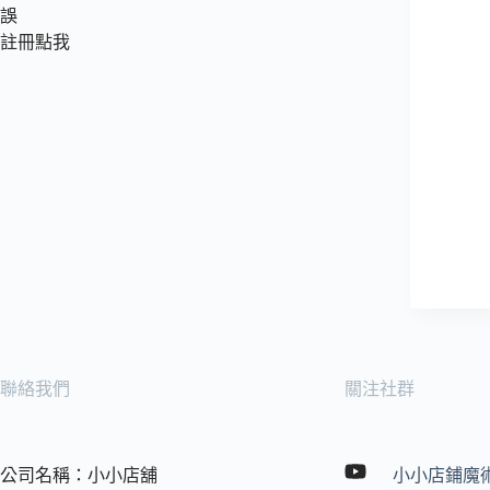
誤
註冊點我
聯絡我們
關注社群
公司名稱：小小店舖
小小店鋪魔