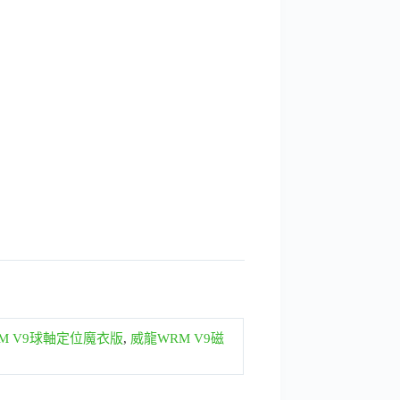
M V9球軸定位魔衣版
,
威龍WRM V9磁