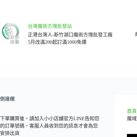
跳
至
主
要
台灣魔術方塊批發站
內
正港台灣人-新竹湖口魔術方塊批發工廠
容
5月改滿200起訂滿1000免運
側邊欄
首頁
下單購買後，請
加入小小店舖官方LINE
告知您
魔域
的訂單號碼，客服人員收到您的訊息才會為您
安排出貨