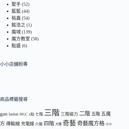
品
個
產
52
聖手
52
個
產
品
44
藍藍
44
產
個
品
54
裕鑫
54
品
產
個
1
銘浩之
1
品
產
個
139
魔域
139
品
產
個
58
魔方教室
58
品
產
個
6
點盛
6
個
品
產
產
品
小小店舖粉專
品
商品標籤搜尋
三階
二階
gan
五魔
五階
三階磁力
lanlan
七階
MGC
z貼
奇藝
奇藝魔方格
四階
方
傳輸線
充電線
六階
大雁
小小