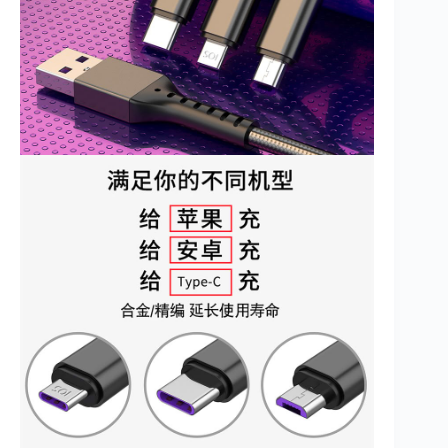
快
速
充
電
線
5A
快
充
數
量