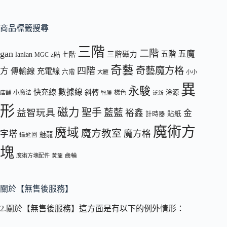
商品標籤搜尋
三階
二階
gan
五魔
五階
三階磁力
lanlan
七階
MGC
z貼
奇藝
奇藝魔方格
四階
方
傳輸線
充電線
六階
大雁
小小
異
永駿
數據線
快充線
斜轉
淦源
小魔法
梯色
店舖
智勝
泛新
形
磁力
聖手
益智玩具
藍藍
裕鑫
金
貼紙
計時器
魔術方
魔域
魔方教室
魔方格
字塔
魅龍
鑰匙圈
塊
魔術方塊配件
齒輪
黃龍
關於【無售後服務】
2.關於【無售後服務】這方面是有以下的例外情形：