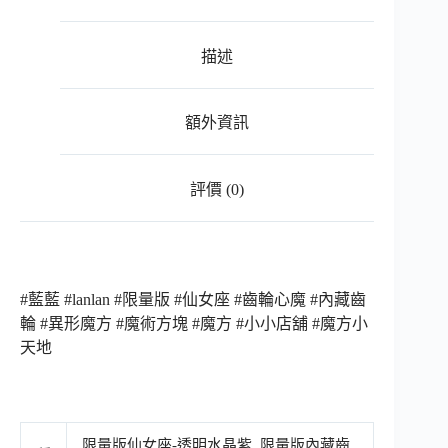
魔
內
藏
描述
齒
輪
透
額外資訊
明
水
晶
評價 (0)
紫
冰
藍
茶
紅
#藍藍 #lanlan #限量版 #仙女座 #齒輪心魔 #內藏齒
附
底
輪 #異形魔方 #魔術方塊 #魔方 #小小店舖 #魔方小
座
天地
收
納
袋
貼
限量版仙女座-透明水晶紫, 限量版內藏齒
紙