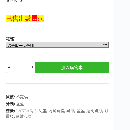
509
NT$
已售出數量: 6
種類
藍
加入購物車
藍
限
量
版
仙
貨號:
不提供
女
分類:
藍藍
座
標籤:
LANLAN
,
仙女座
,
內藏齒輪
,
異形
,
藍藍
,
透明異形
,
限
齒
量版
,
齒輪心魔
輪
心