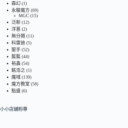
品
產
個
1
森幻
1
品
個
產
69
永駿魔方
69
產
品
個
15
MGC
15
12
品
個
產
泛新
12
個
2
產
品
洋蔥
2
個
產
11
品
無分類
11
產
品
個
5
科雷迪
5
品
個
產
52
聖手
52
個
產
品
44
藍藍
44
產
個
品
54
裕鑫
54
品
產
個
1
銘浩之
1
品
產
個
139
魔域
139
品
產
個
58
魔方教室
58
品
產
個
6
點盛
6
個
品
產
產
品
小小店舖粉專
品