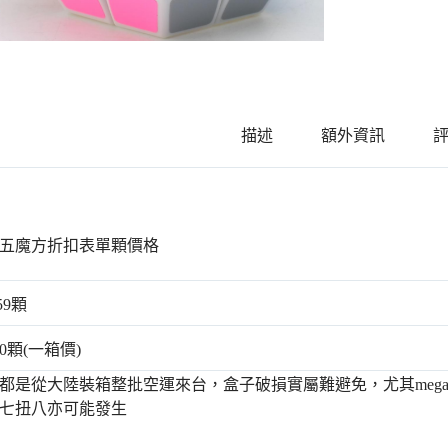
描述
額外資訊
評
五魔方折扣表單顆價格
59顆
60顆(一箱價)
都是從大陸裝箱整批空運來台，盒子破損實屬難避免，尤其meg
七扭八亦可能發生