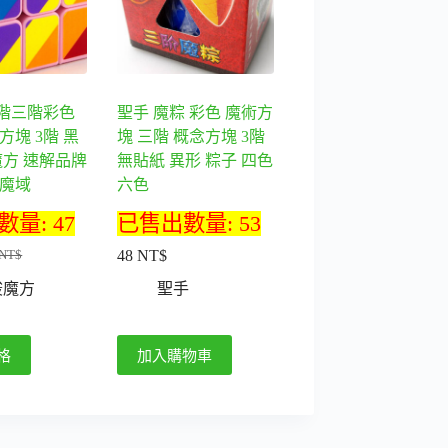
階三階彩色
聖手 魔粽 彩色 魔術方
方塊 3階 黑
塊 三階 概念方塊 3階
魔方 速解品牌
無貼紙 異形 粽子 四色
 魔域
六色
量: 47
已售出數量: 53
48
NT$
NT$
駿魔方
聖手
：
：
格
加入購物車
 NT$。
 NT$。