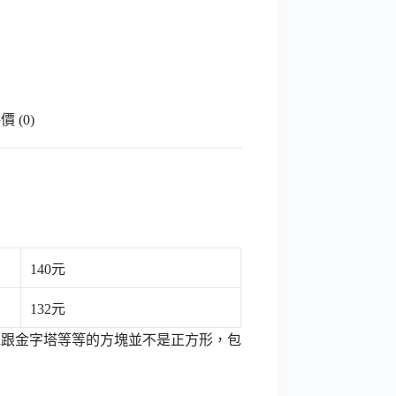
價 (0)
140元
132元
a跟金字塔等等的方塊並不是正方形，包