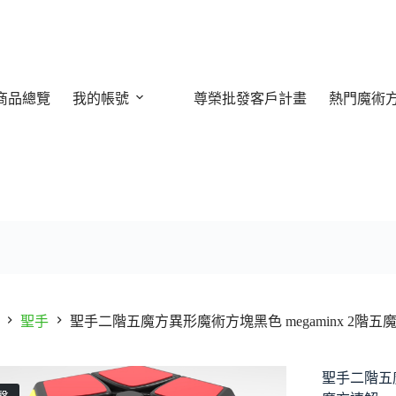
商品總覽
我的帳號
尊榮批發客戶計畫
熱門魔術
聖手
聖手二階五魔方異形魔術方塊黑色 megaminx 2階五
聖手二階五魔