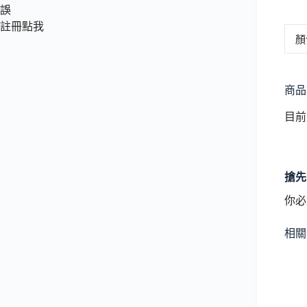
誤
註冊點我
顏
商品
目前
搶先
你必
相關