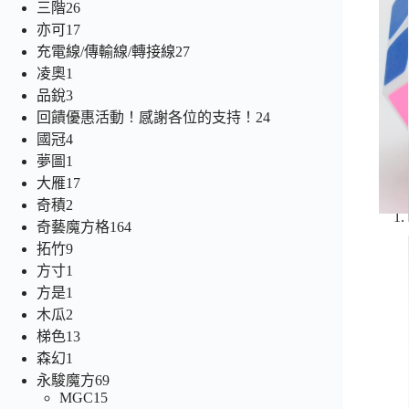
個
26
產
三階
26
品
產
個
17
品
亦可
17
品
產
個
27
充電線/傳輸線/轉接線
27
品
產
個
1
凌奧
1
個
品
產
3
品銳
3
產
個
品
24
回饋優惠活動！感謝各位的支持！
24
品
產
個
4
國冠
4
品
個
產
1
夢圖
1
產
個
品
17
大雁
17
品
產
個
2
奇積
2
品
個
產
164
奇藝魔方格
164
產
品
個
9
拓竹
9
品
個
產
1
方寸
1
產
個
品
1
方是
1
品
產
個
2
木瓜
2
品
產
個
13
梯色
13
品
產
個
1
森幻
1
品
個
產
69
永駿魔方
69
產
品
個
15
MGC
15