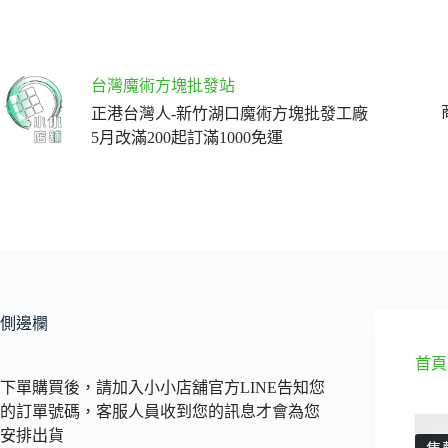
跳
至
主
要
台灣魔術方塊批發站
內
正港台灣人-新竹湖口魔術方塊批發工廠
容
5月改滿200起訂滿1000免運
側邊欄
首頁
下單購買後，請
加入小小店舖官方LINE
告知您
的訂單號碼，客服人員收到您的訊息才會為您
安排出貨