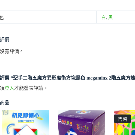
色
白
,
黑
評價
沒有評價。
評價 “聖手二階五魔方異形魔術方塊黑色 megaminx 2階五魔方速
須
登入
才能發表評論。
商品
售罄