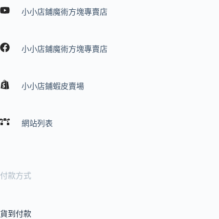
小小店鋪魔術方塊專賣店
小小店鋪魔術方塊專賣店
小小店鋪蝦皮賣場
網站列表
付款方式
貨到付款