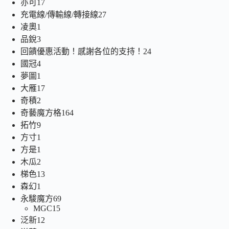
品
亦可
17
品
產
個
27
充電線/傳輸線/轉接線
27
品
產
個
1
凌奧
1
個
品
產
3
品銳
3
產
個
品
24
回饋優惠活動！感謝各位的支持！
24
品
產
個
4
國冠
4
品
個
產
1
夢圖
1
產
個
品
17
大雁
17
品
產
個
2
奇積
2
品
個
產
164
奇藝魔方格
164
產
品
個
9
拓竹
9
品
個
產
1
方寸
1
產
個
品
1
方是
1
品
產
個
2
木瓜
2
品
產
個
13
梯色
13
品
產
個
1
森幻
1
品
個
產
69
永駿魔方
69
產
品
個
15
MGC
15
12
品
個
產
泛新
12
個