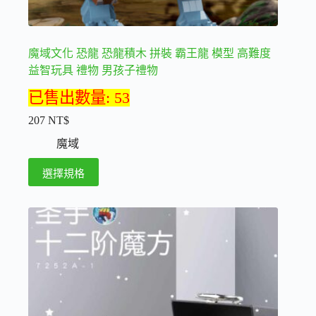
魔域文化 恐龍 恐龍積木 拼裝 霸王龍 模型 高難度
益智玩具 禮物 男孩子禮物
已售出數量: 53
207
NT$
魔域
此
選擇規格
產
品
有
多
種
款
式。
可