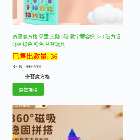
選
擇
選
項
奇藝魔方格 兒童 三階 3階 數字華容道 3×3 磁力版
Q版 綠色 粉色 益智玩具
已售出數量: 36
37
NT$
48
NT$
原
目
奇藝魔方格
始
前
價
價
此
選擇規格
格：
格：
產
48 NT$。
37 NT$。
品
有
多
種
款
式。