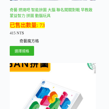
奇藝 燃燒吧 智能拚圖 大腦 聯名闖關對戰 早教啟
蒙益智力 拼圖 動腦玩具
已售出數量: 73
415
NT$
奇藝魔方格
此
選擇規格
產
品
有
多
種
款
式。
可
在
產