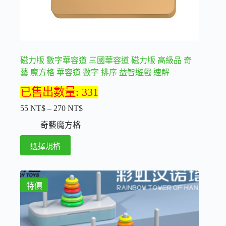
選
擇
選
項
磁力版 數字華容道 三國華容道 磁力版 高級品 奇
藝 魔方格 華容道 數字 排序 益智遊戲 速解
已售出數量: 331
55
NT$
–
270
NT$
價
格
奇藝魔方格
範
此
選擇規格
圍：
產
55 NT$
品
到
270 NT$
有
特價
多
種
款