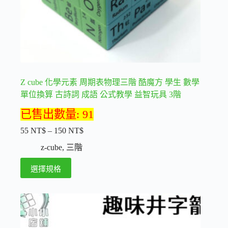
Z cube 化學元素 周期表物理三階 酷魔方 學生 數學
單位換算 古詩詞 成語 公式教學 益智玩具 3階
已售出數量: 91
55
NT$
–
150
NT$
價
格
z-cube
,
三階
範
此
選擇規格
圍：
產
55 NT$
品
到
150 NT$
有
多
種