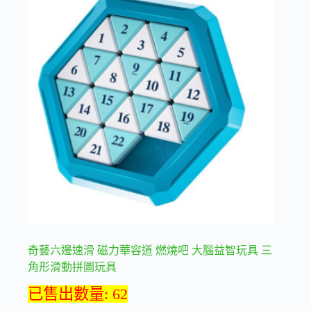
多
種
款
式。
可
在
產
品
頁
面
選
擇
選
項
奇藝六邊速滑 磁力華容道 燃燒吧 大腦益智玩具 三
角形滑動拼圖玩具
已售出數量: 62