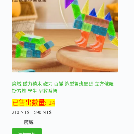
可
在
產
品
頁
面
選
擇
選
項
魔域 磁力積木 磁力 百變 造型鲁班鎖碼 立方俄羅
斯方塊 學生 早教益智
已售出數量: 24
210
NT$
–
590
NT$
價
格
魔域
範
此