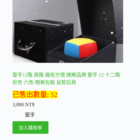
在
產
品
頁
面
選
擇
選
項
聖手12階 高階 魔術方塊 速解品牌 聖手 12 十二階
彩色 六色 精美包裝 益智玩具
已售出數量: 52
3,890
NT$
聖手
加入購物車