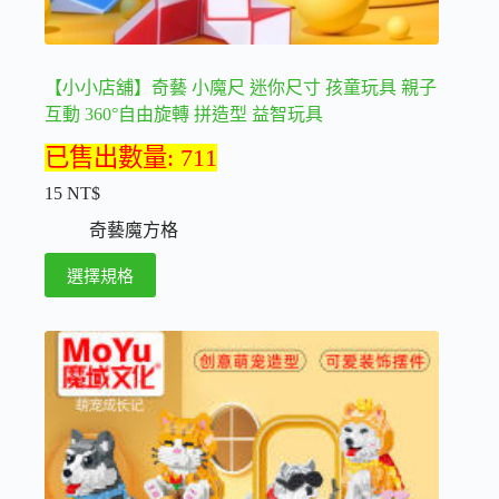
選
項
【小小店舖】奇藝 小魔尺 迷你尺寸 孩童玩具 親子
互動 360°自由旋轉 拼造型 益智玩具
已售出數量: 711
15
NT$
奇藝魔方格
此
選擇規格
產
品
有
多
種
款
式。
可