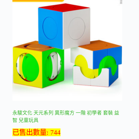
多
種
款
式。
可
在
產
品
頁
面
選
擇
選
項
永駿文化 天元系列 異形魔方 一階 初學者 套裝 益
智 兒童玩具
已售出數量: 744