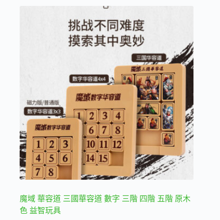
品
有
多
種
款
式。
可
在
產
品
頁
面
選
擇
選
項
魔域 華容道 三國華容道 數字 三階 四階 五階 原木
色 益智玩具