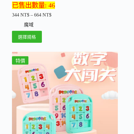
已售出數量: 46
344
NT$
–
664
NT$
價
格
魔域
範
此
選擇規格
圍：
產
344 NT$
品
到
664 NT$
有
特價
多
種
款
式。
可
在
產
品
頁
面