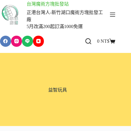
跳
台灣魔術方塊批發站
至
正港台灣人-新竹湖口魔術方塊批發工
主
廠
要
5月改滿200起訂滿1000免運
內
容
0
NT$
購
物
車
益智玩具