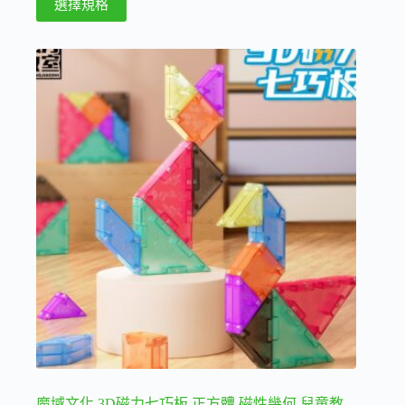
選擇規格
圍：
產
90 NT$
品
到
140 NT$
有
多
種
款
式。
可
在
產
品
頁
面
選
擇
選
項
魔域文化 3D磁力七巧板 正方體 磁性幾何 兒童教