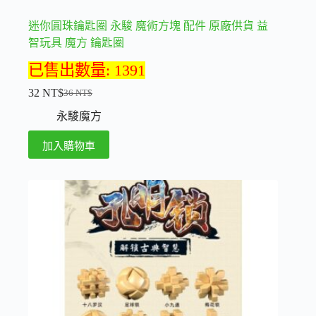
迷你圓珠鑰匙圈 永駿 魔術方塊 配件 原廠供貨 益
智玩具 魔方 鑰匙圈
已售出數量: 1391
32
NT$
36
NT$
原
目
永駿魔方
始
前
價
價
加入購物車
格：
格：
36 NT$。
32 NT$。