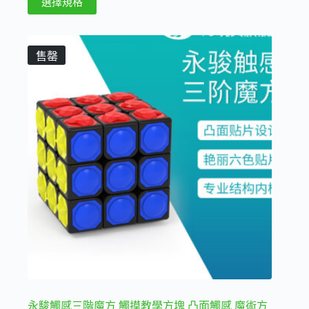
選擇規格
圍：
產
210 NT$
品
到
590 NT$
有
售罄
多
種
款
式。
可
在
產
品
頁
面
選
擇
選
項
永駿觸感三階魔方 觸摸教學方塊 凸面觸感 魔術方