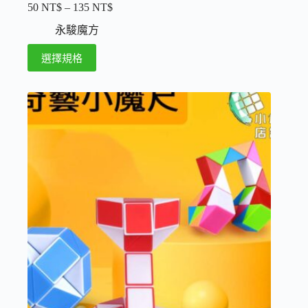
50
NT$
–
135
NT$
價
格
永駿魔方
範
此
選擇規格
圍：
產
50 NT$
品
到
135 NT$
有
多
種
款
式。
可
在
產
品
頁
面
選
擇