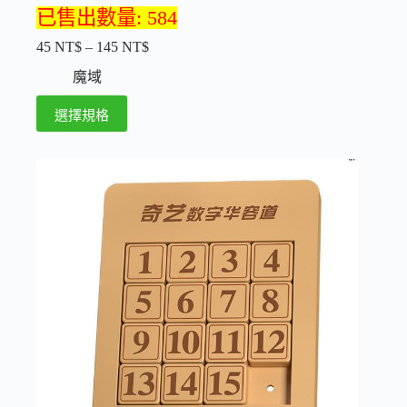
已售出數量: 584
45
NT$
–
145
NT$
價
格
魔域
範
此
選擇規格
圍：
產
45 NT$
品
到
145 NT$
有
多
種
款
式。
可
在
產
品
頁
面