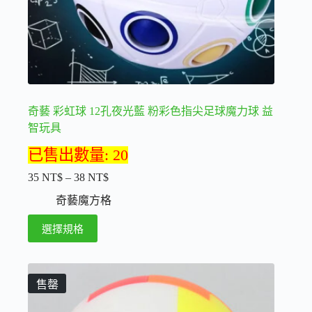
奇藝 彩虹球 12孔夜光藍 粉彩色指尖足球魔力球 益
智玩具
已售出數量: 20
35
NT$
–
38
NT$
價
格
奇藝魔方格
範
此
選擇規格
圍：
產
35 NT$
品
到
38 NT$
有
售罄
多
種