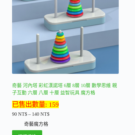
式。
可
在
產
品
頁
面
選
擇
選
項
奇藝 河內塔 彩虹漢諾塔 6層 8層 10層 數學思維 親
子互動 六層 八層 十層 益智玩具 魔方格
已售出數量: 159
90
NT$
–
140
NT$
價
格
奇藝魔方格
範
此