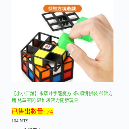
款
式。
可
在
產
品
頁
面
選
擇
選
項
【小小店舖】永駿井字籠魔方 3階順滑拼裝 益智方
塊 兒童空間 思維段智力開發玩具
已售出數量: 74
104
NT$