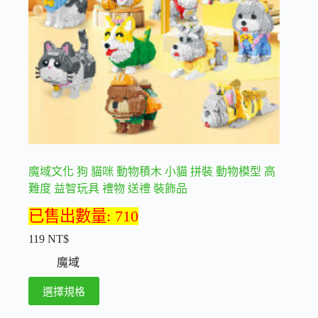
在
產
品
頁
面
選
擇
選
項
魔域文化 狗 貓咪 動物積木 小貓 拼裝 動物模型 高
難度 益智玩具 禮物 送禮 裝飾品
已售出數量: 710
119
NT$
魔域
此
選擇規格
產