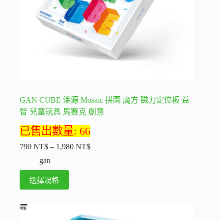
品
頁
面
選
擇
選
項
GAN CUBE 淦源 Mosaic 拼圖 魔方 磁力定位板 益
智 兒童玩具 馬賽克 創意
已售出數量: 66
790
NT$
–
1,980
NT$
價
gan
格
範
此
選擇規格
圍：
產
790 NT$
品
到
有
1,980 NT$