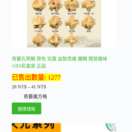
奇藝孔明鎖 原色 兒童 益智思維 邏輯 開發趣味
ABS彩盒装 正品
已售出數量: 1277
28
NT$
–
41
NT$
價
格
奇藝魔方格
範
此
選擇規格
圍：
產
28 NT$
品
到
41 NT$
有