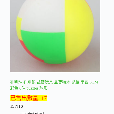
款
式。
可
在
產
品
頁
面
選
擇
選
項
孔明球 孔明鎖 益智玩具 益智積木 兒童 學習 5CM
彩色 6件 puzzles 球形
已售出數量: 17
15
NT$
Uncategorized