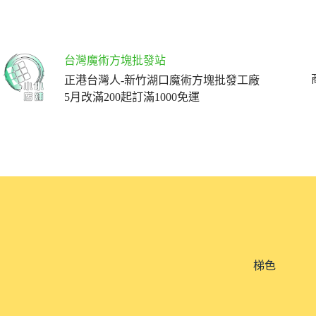
跳
至
主
要
台灣魔術方塊批發站
內
正港台灣人-新竹湖口魔術方塊批發工廠
容
5月改滿200起訂滿1000免運
梯色