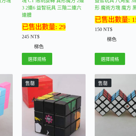
術方塊
塊 CT 限制旋轉 異形魔方 2連
益智玩具 八角星 3
3 2連6 益智玩具 三階二連六
形 魔術方塊 魔方 
連體
已售出數量: 1
已售出數量: 29
150
NT$
245
NT$
梯色
梯色
此
此
選擇規格
選擇規格
產
產
品
品
有
有
售罄
售罄
多
多
種
種
款
款
式。
式。
可
可
在
在
產
產