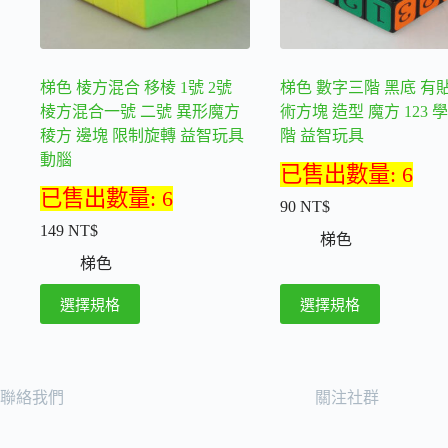
產
品
頁
梯色 棱方混合 移棱 1號 2號
梯色 數字三階 黑底 有
面
棱方混合一號 二號 異形魔方
術方塊 造型 魔方 123 學
選
稜方 邊塊 限制旋轉 益智玩具
階 益智玩具
擇
動腦
選
已售出數量: 6
項
已售出數量: 6
90
NT$
149
NT$
梯色
梯色
此
此
選擇規格
選擇規格
產
產
品
品
有
有
多
多
聯絡我們
關注社群
種
種
款
款