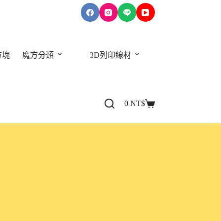
方塊
魔方分類
3D列印線材
關於我們
0
NT$
購
物
車