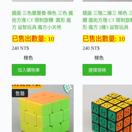
品
頁
鏡面 三色層層疊 梯色 三色 魔
鏡面 三階二連三 梯色 
面
術方塊 CT 限制旋轉 異形 魔
體 魔術方塊 CT 限制旋
選
方 益智玩具 魔方小天地
形 魔方 2連3 益智玩具
擇
選
已售出數量: 10
已售出數量: 10
項
240
NT$
240
NT$
梯色
梯色
此
加入購物車
選擇規格
產
品
有
售罄
多
種
款
式。
可
在