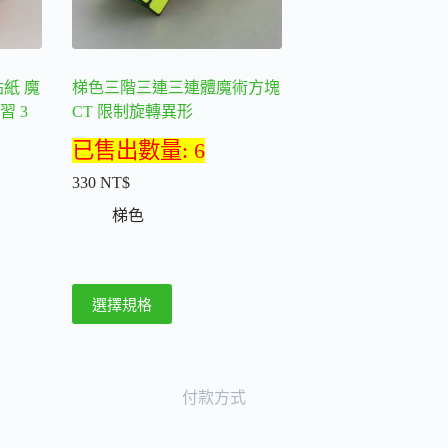
貼紙 魔
梯色三階三連三連體魔術方塊
習 3
CT 限制旋轉異形
已售出數量: 6
330
NT$
梯色
此
選擇規格
產
品
有
多
付款方式
種
款