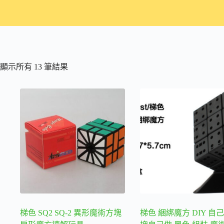
依
顯示所有 13 筆結果
熱
銷
度
排
序
梯色 SQ2 SQ-2 異形魔術方塊
梯色 綑綁魔方 DIY 自