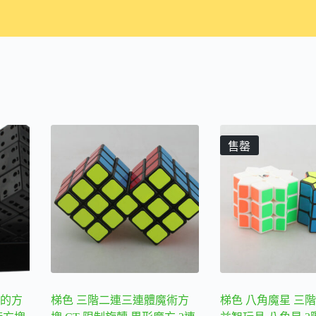
售罄
己的方
梯色 三階二連三連體魔術方
梯色 八角魔星 三