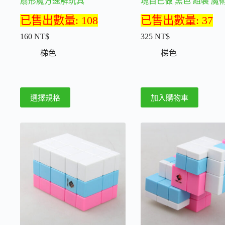
扇形魔方速解玩具
塊自己做 黑色 組裝 魔
已售出數量: 108
已售出數量: 37
160
NT$
325
NT$
梯色
梯色
此
選擇規格
加入購物車
產
品
有
多
種
款
式。
可
在
產