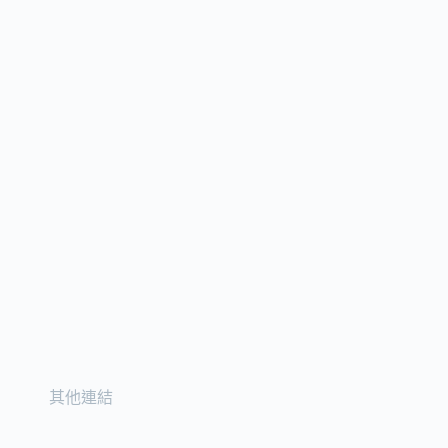
產
品
頁
面
選
擇
選
項
其他連結