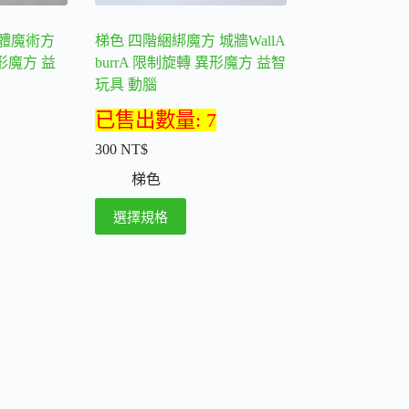
品
頁
體魔術方
梯色 四階綑綁魔方 城牆WallA
面
形魔方 益
burrA 限制旋轉 異形魔方 益智
選
玩具 動腦
擇
選
已售出數量: 7
項
300
NT$
梯色
此
選擇規格
產
品
有
多
種
款
式。
可
在