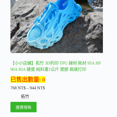
在
產
品
頁
面
選
擇
選
項
【小小店舖】拓竹 3D列印 TPU 線材 耗材 95A HF
90A 85A 硬度 純料重1公斤 塑膠 高速打印
已售出數量: 0
768
NT$
–
944
NT$
價
格
拓竹
範
此
選擇規格
圍：
產
768 NT$