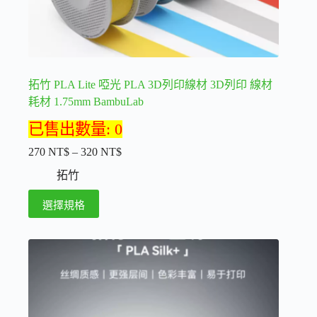
選
擇
選
項
拓竹 PLA Lite 啞光 PLA 3D列印線材 3D列印 線材
耗材 1.75mm BambuLab
已售出數量: 0
270
NT$
–
320
NT$
價
格
拓竹
範
此
選擇規格
圍：
產
270 NT$
品
到
320 NT$
有
多
種
款