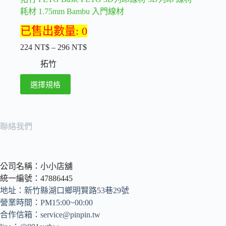
耗材 1.75mm Bambu 入門線材
已售出數量: 0
224
NT$
–
296
NT$
價
格
拓竹
範
此
選擇規格
圍：
產
224 NT$
品
到
296 NT$
有
聯絡我們
多
種
款
式。
公司名稱：小小店舖
可
統一編號：47886445
在
地址：新竹縣湖口鄉明賢路53巷29號
產
營業時間：PM15:00~00:00
品
合作信箱：
service@pinpin.tw
頁