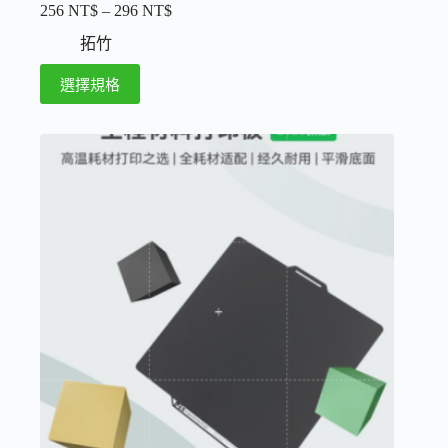
256
NT$
–
296
NT$
價
格
拓竹
範
此
選擇規格
圍：
產
256 NT$
品
到
296 NT$
有
多
種
款
式。
可
在
產
品
頁
面
選
擇