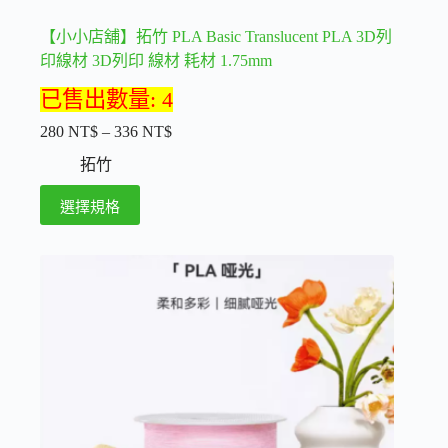
【小小店舖】拓竹 PLA Basic Translucent PLA 3D列
印線材 3D列印 線材 耗材 1.75mm
已售出數量: 4
280
NT$
–
336
NT$
價
格
拓竹
範
此
選擇規格
圍：
產
280 NT$
品
到
336 NT$
有
多
種
款
式。
可
在
產