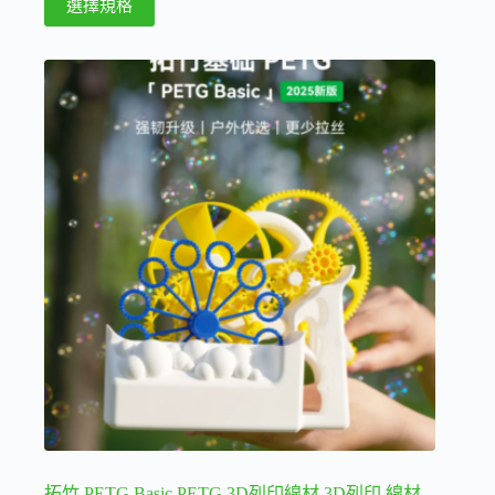
選擇規格
圍：
產
340 NT$
品
到
388 NT$
有
多
種
款
式。
可
在
產
品
頁
面
選
擇
選
項
拓竹 PETG Basic PETG 3D列印線材 3D列印 線材