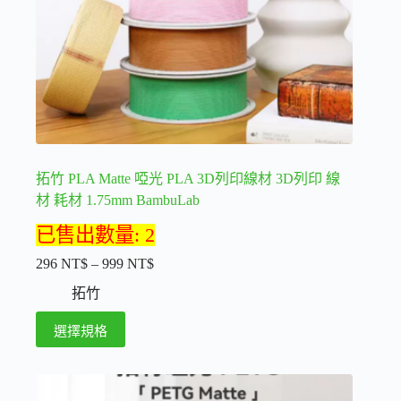
品
頁
面
選
擇
選
項
拓竹 PLA Matte 啞光 PLA 3D列印線材 3D列印 線
材 耗材 1.75mm BambuLab
已售出數量: 2
296
NT$
–
999
NT$
價
格
拓竹
範
此
選擇規格
圍：
產
296 NT$
品
到
999 NT$
有