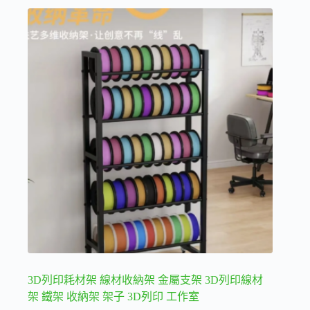
品
到
944 NT$
有
多
種
款
式。
可
在
產
品
頁
面
選
擇
選
項
3D列印耗材架 線材收納架 金屬支架 3D列印線材
架 鐵架 收納架 架子 3D列印 工作室