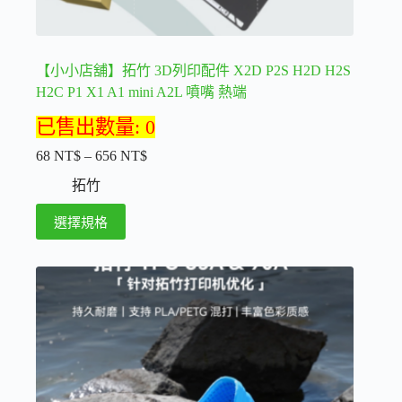
選
項
【小小店舖】拓竹 3D列印配件 X2D P2S H2D H2S
H2C P1 X1 A1 mini A2L 噴嘴 熱端
已售出數量: 0
68
NT$
–
656
NT$
價
格
拓竹
範
此
選擇規格
圍：
產
68 NT$
品
到
656 NT$
有
多
種
款
式。
可