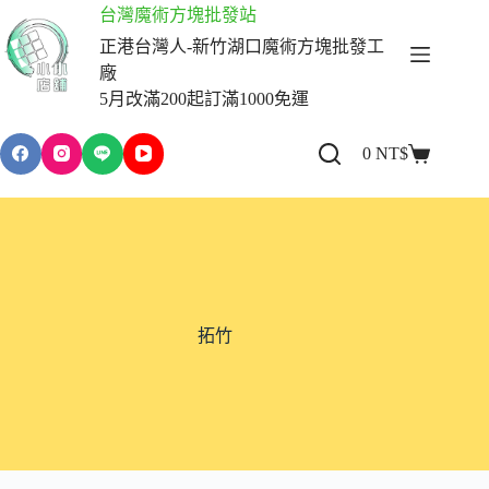
跳
台灣魔術方塊批發站
至
正港台灣人-新竹湖口魔術方塊批發工
主
廠
要
5月改滿200起訂滿1000免運
內
容
0
NT$
購
物
車
拓竹