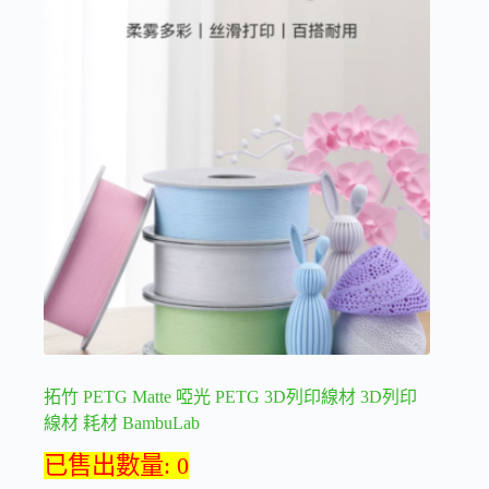
多
種
款
式。
可
在
產
品
頁
面
選
擇
選
項
拓竹 PETG Matte 啞光 PETG 3D列印線材 3D列印
線材 耗材 BambuLab
已售出數量: 0