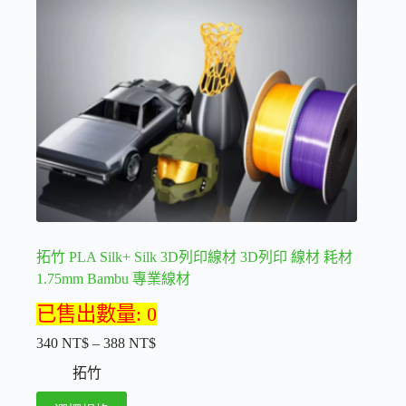
式。
可
在
產
品
頁
面
選
擇
選
項
拓竹 PLA Silk+ Silk 3D列印線材 3D列印 線材 耗材
1.75mm Bambu 專業線材
已售出數量: 0
340
NT$
–
388
NT$
價
格
拓竹
範
此