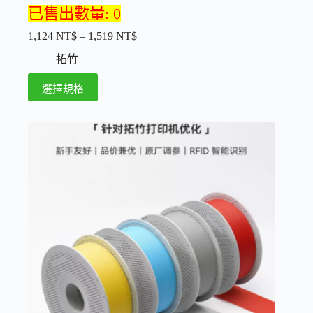
已售出數量: 0
1,124
NT$
–
1,519
NT$
價
格
拓竹
範
此
選擇規格
圍：
產
1,124 NT$
品
到
1,519 NT$
有
多
種
款
式。
可
在
產
品
頁
面