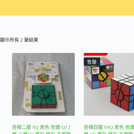
依
顯示所有 2 筆結果
熱
銷
度
售罄
排
序
奇積二層 SQ 黑色 奇蹟 QJ 2
奇積四層 SSQ 黑色 奇蹟 