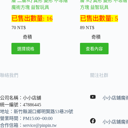
層 二層SQ 異形 變形 不等階
層 SQ 異形 變形 不等階
魔術方塊 益智玩具
方塊 益智玩具
已售出數量: 16
已售出數量: 5
70
NT$
89
NT$
奇積
奇積
此
選擇規格
查看內容
產
品
有
多
聯絡我們
關注社群
種
款
式。
公司名稱：小小店舖
小小店鋪魔
可
統一編號：47886445
在
地址：新竹縣湖口鄉明賢路53巷29號
產
營業時間：PM15:00~00:00
品
小小店鋪魔
合作信箱：
service@pinpin.tw