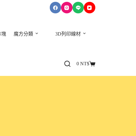
方塊
魔方分類
3D列印線材
關於我們
0
NT$
購
物
車