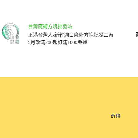
跳
至
主
要
台灣魔術方塊批發站
內
正港台灣人-新竹湖口魔術方塊批發工廠
容
5月改滿200起訂滿1000免運
奇積